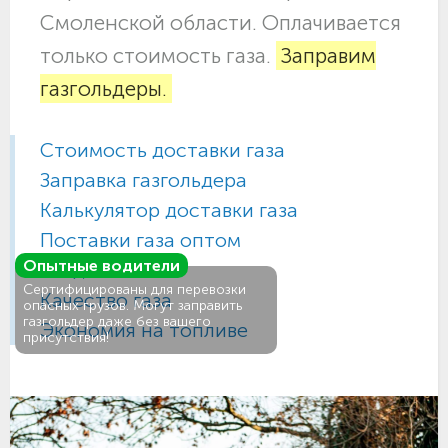
Смоленской области. Оплачивается
только стоимость газа.
Заправим
газгольдеры.
Стоимость доставки газа
Заправка газгольдера
Калькулятор доставки газа
Поставки газа оптом
Опытные водители
Газ для АГЗС
Сертифицированы для перевозки
Качество газа
опасных грузов. Могут заправить
газгольдер даже без вашего
Экономия на топливе
присутствия!