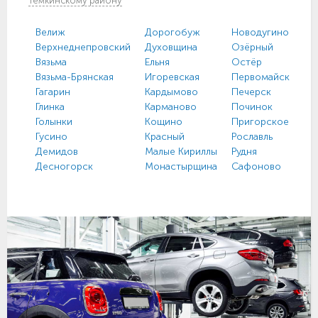
Тёмкинскому району
Велиж
Дорогобуж
Новодугино
Верхнеднепровский
Духовщина
Озёрный
Вязьма
Ельня
Остёр
Вязьма-Брянская
Игоревская
Первомайский
Гагарин
Кардымово
Печерск
Глинка
Карманово
Починок
Голынки
Кощино
Пригорское
Гусино
Красный
Рославль
Демидов
Малые Кириллы
Рудня
Десногорск
Монастырщина
Сафоново