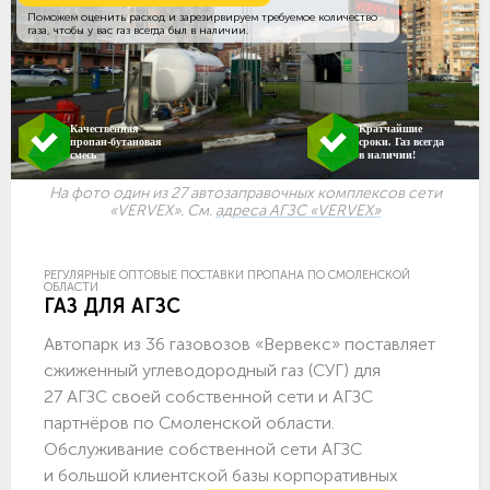
Поможем оценить расход и зарезирвируем требуемое количество
газа, чтобы у вас газ всегда был в наличии.
Качественная
Кратчайшие
пропан-бутановая
сроки. Газ всегда
смесь
в наличии!
На фото один из 27 автозаправочных комплексов сети
«VERVEX». См.
адреса АГЗС «VERVEX»
РЕГУЛЯРНЫЕ ОПТОВЫЕ ПОСТАВКИ ПРОПАНА ПО СМОЛЕНСКОЙ
ОБЛАСТИ
ГАЗ ДЛЯ АГЗС
Автопарк из 36 газовозов «Вервекс» поставляет
сжиженный углеводородный газ (СУГ) для
27 АГЗС своей собственной сети и АГЗС
партнёров по Смоленской области.
Обслуживание собственной сети АГЗС
и большой клиентской базы корпоративных