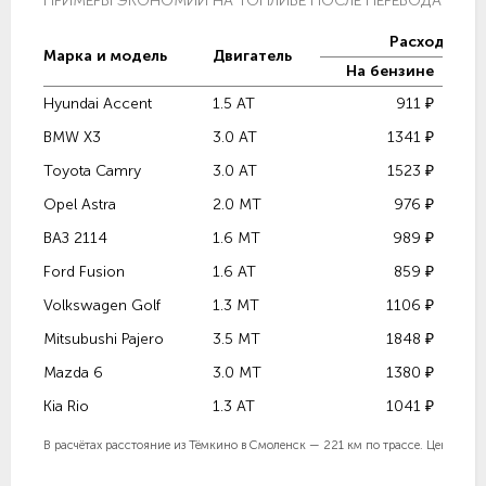
ПРИМЕРЫ ЭКОНОМИИ НА ТОПЛИВЕ ПОСЛЕ ПЕРЕВОДА НА ГА
Расход топл
Марка и модель
Двигатель
На бензине
Hyundai Accent
1.5 AT
911 ₽
BMW X3
3.0 AT
1341 ₽
Toyota Camry
3.0 AT
1523 ₽
Opel Astra
2.0 MT
976 ₽
ВАЗ 2114
1.6 MT
989 ₽
Ford Fusion
1.6 AT
859 ₽
Volkswagen Golf
1.3 MT
1106 ₽
Mitsubushi Pajero
3.5 MT
1848 ₽
Mazda 6
3.0 MT
1380 ₽
Kia Rio
1.3 AT
1041 ₽
В расчётах расстояние из Тёмкино в Смоленск — 221 км по трассе. Цены в расч