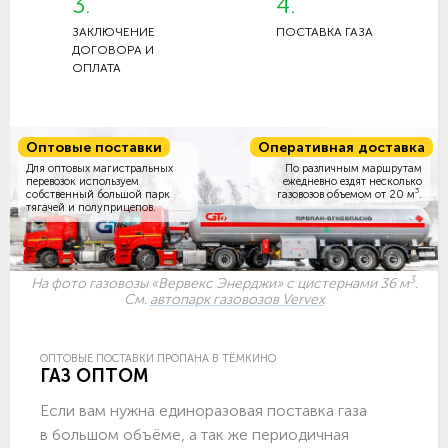
3.
4.
ЗАКЛЮЧЕНИЕ
ПОСТАВКА ГАЗА
ДОГОВОРА И
ОПЛАТА
Оптовые поставки
Оперативная доставка
Для оптовых магистральных
По различным маршрутам
перевозок используем
ежедневно ездят несколько
3
собственный большой парк
газовозов объемом
от 20 м
.
тягачей и полуприцепов.
3
На фото газовозы «Вервекс Энерджи» с цистернами 36 м
.
См.
автопарк газовозов Vervex
ОПТОВЫЕ ПОСТАВКИ ПРОПАНА В ТЁМКИНО
ГАЗ ОПТОМ
Если вам нужна единоразовая поставка газа
в большом объёме, а так же периодичная