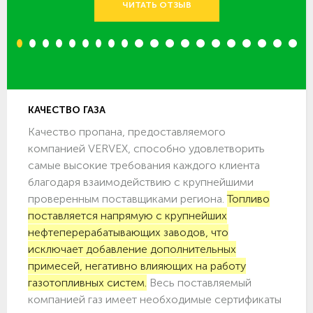
ЧИТАТЬ ОТЗЫВ
1
2
3
4
5
6
7
8
9
10
11
12
13
14
15
16
17
18
19
20
КАЧЕСТВО ГАЗА
Качество пропана, предоставляемого
компанией VERVEX, способно удовлетворить
самые высокие требования каждого клиента
благодаря взаимодействию с крупнейшими
проверенным поставщиками региона.
Топливо
поставляется напрямую с крупнейших
нефтеперерабатывающих заводов, что
исключает добавление дополнительных
примесей, негативно влияющих на работу
газотопливных систем.
Весь поставляемый
компанией газ имеет необходимые сертификаты