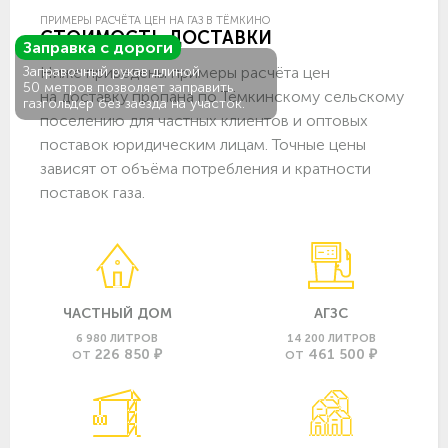
ПРИМЕРЫ РАСЧЁТА ЦЕН НА ГАЗ В ТЁМКИНО
СТОИМОСТЬ ДОСТАВКИ
Заправка с дороги
Ниже приведены примеры расчёта цен
Заправочный рукав длиной
50 метров позволяет заправить
на доставку пропана по Тёмкинскому сельскому
газгольдер без заезда на участок.
поселению для частных клиентов и оптовых
поставок юридическим лицам. Точные цены
зависят от объёма потребления и кратности
поставок газа.
ЧАСТНЫЙ ДОМ
АГЗС
6 980 ЛИТРОВ
14 200 ЛИТРОВ
226 850 ₽
461 500 ₽
ОТ
ОТ