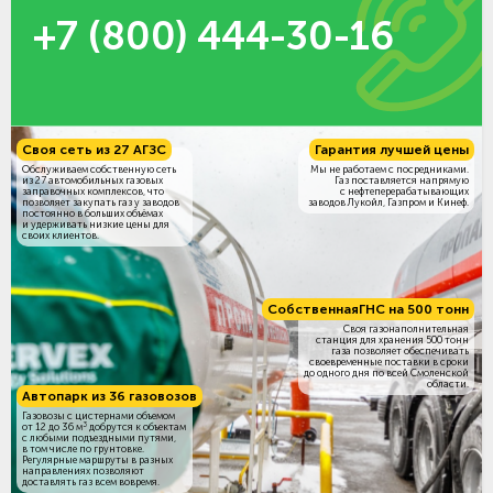
+7 (800) 444-30-16
Своя сеть из 27 АГЗС
Гарантия лучшей цены
Обслуживаем собственную сеть
Мы не работаем с посредниками.
из 27 автомобильных газовых
Газ поставляется напрямую
заправочных комплексов, что
с нефтеперерабатывающих
позволяет закупать газ у заводов
заводов Лукойл, Газпром и Кинеф.
постоянно в больших объёмах
и удерживать низкие цены для
своих клиентов.
Собственная
ГНС на 500 тонн
Своя газонаполнительная
станция для хранения 500 тонн
газа позволяет обеспечивать
своевременные поставки в сроки
до одного дня по всей Смоленской
области.
Автопарк из 36 газовозов
Газовозы с цистернами объемом
3
от 12 до 36 м
добрутся к объектам
c любыми подъездными путями,
в том числе по грунтовке.
Регулярные маршруты в разных
направлениях позволяют
доставлять газ всем вовремя.