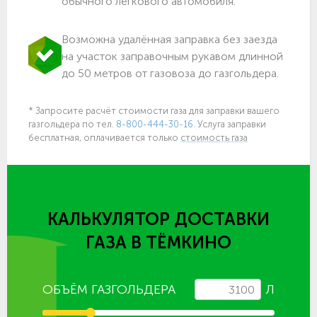
обычного легкового автомобиля.
Возможна удалённая заправка без заезда
на участок заправочным рукавом длинной
до 50 метров от газовоза до газгольдера.
* Запросите расчёт стоимости газа для заправки вашего
газгольдера по тел.
8-800-444-30-16.
Услуга заправки
бесплатная, оплачивается только
стоимость газа
КАЛЬКУЛЯТОР ДОСТАВКИ
ГАЗА
В ТЁМКИНО
ОБЪЁМ ГАЗГОЛЬДЕРА
Л