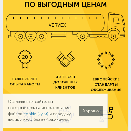
ПО ВЫГОДНЫМ ЦЕНАМ
40 ТЫСЯЧ
БОЛЕЕ 20 ЛЕТ
ЕВРОПЕЙСКИЕ
ДОВОЛЬНЫХ
ОПЫТА РАБОТЫ
СТАНДАРТЫ
КЛИЕНТОВ
ОБСЛУЖИВАНИЯ
Оставаясь на сайте, вы
соглашаетесь на использование
Хорошо
файлов
cookie (куки)
и передачу
данных службам вэб-аналитики