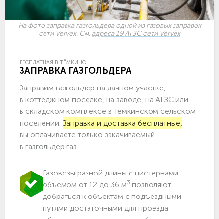
На фото заправка газгольдера одной из газовых заправок
сети Vervex. См.
адреса 19 АГЗС сети Vervex
БЕСПЛАТНАЯ В ТЁМКИНО
ЗАПРАВКА ГАЗГОЛЬДЕРА
Заправим газгольдер на дачном участке,
в коттеджном посёлке, на заводе, на АГЗС или
в складском комплексе в Тёмкинском сельском
поселении.
Заправка и доставка бесплатные,
вы оплачиваете только закачиваемый
в газгольдер газ.
Газовозы разной длины с цистернами
3
объемом от 12 до 36 м
позволяют
добраться к объектам c подъездными
путями достаточными для проезда