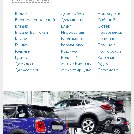
Вяземскому району
Велиж
Дорогобуж
Новодугино
Верхнеднепровский
Духовщина
Озёрный
Вязьма
Ельня
Остёр
Вязьма-Брянская
Игоревская
Первомайский
Гагарин
Кардымово
Печерск
Глинка
Карманово
Починок
Голынки
Кощино
Пригорское
Гусино
Красный
Рославль
Демидов
Малые Кириллы
Рудня
Десногорск
Монастырщина
Сафоново