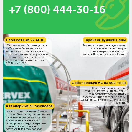
+7 (800) 444-30-16
Своя сеть из 27 АГЗС
Гарантия лучшей цены
Обслуживаем собственную сеть
Мы не работаем с посредниками.
из 27 автомобильных газовых
Газ поставляется напрямую
заправочных комплексов, что
с нефтеперерабатывающих
позволяет закупать газ у заводов
заводов Лукойл, Газпром и Кинеф.
постоянно в больших объёмах
и удерживать низкие цены для
своих клиентов.
Собственная
ГНС на 500 тонн
Своя газонаполнительная
станция для хранения 500 тонн
газа позволяет обеспечивать
своевременные поставки в сроки
до одного дня по всей Смоленской
области.
Автопарк из 36 газовозов
Газовозы с цистернами объемом
3
от 12 до 36 м
добрутся к объектам
c любыми подъездными путями,
в том числе по грунтовке.
Регулярные маршруты в разных
направлениях позволяют
доставлять газ всем вовремя.