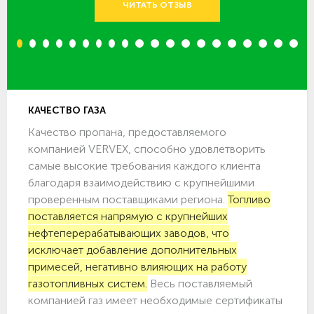
ЧИТАТЬ ОТЗЫВ
1
2
3
4
5
6
7
8
9
10
11
12
13
14
15
16
17
18
19
20
КАЧЕСТВО ГАЗА
Качество пропана, предоставляемого
компанией VERVEX, способно удовлетворить
самые высокие требования каждого клиента
благодаря взаимодействию с крупнейшими
проверенным поставщиками региона.
Топливо
поставляется напрямую с крупнейших
нефтеперерабатывающих заводов, что
исключает добавление дополнительных
примесей, негативно влияющих на работу
газотопливных систем.
Весь поставляемый
компанией газ имеет необходимые сертификаты