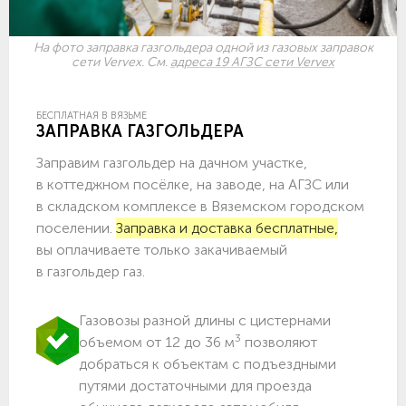
На фото заправка газгольдера одной из газовых заправок
сети Vervex. См.
адреса 19 АГЗС сети Vervex
БЕСПЛАТНАЯ В ВЯЗЬМЕ
ЗАПРАВКА ГАЗГОЛЬДЕРА
Заправим газгольдер на дачном участке,
в коттеджном посёлке, на заводе, на АГЗС или
в складском комплексе в Вяземском городском
поселении.
Заправка и доставка бесплатные,
вы оплачиваете только закачиваемый
в газгольдер газ.
Газовозы разной длины с цистернами
3
объемом от 12 до 36 м
позволяют
добраться к объектам c подъездными
путями достаточными для проезда