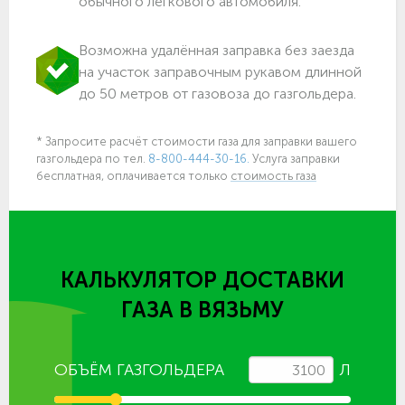
обычного легкового автомобиля.
Возможна удалённая заправка без заезда
на участок заправочным рукавом длинной
до 50 метров от газовоза до газгольдера.
* Запросите расчёт стоимости газа для заправки вашего
газгольдера по тел.
8-800-444-30-16.
Услуга заправки
бесплатная, оплачивается только
стоимость газа
КАЛЬКУЛЯТОР ДОСТАВКИ
ГАЗА
В ВЯЗЬМУ
ОБЪЁМ ГАЗГОЛЬДЕРА
Л