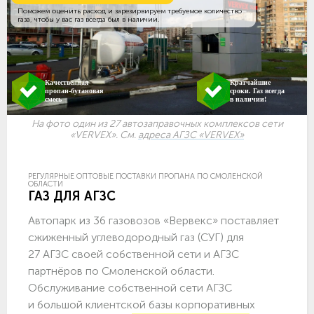
Поможем оценить расход и зарезирвируем требуемое количество
газа, чтобы у вас газ всегда был в наличии.
Качественная
Кратчайшие
пропан-бутановая
сроки. Газ всегда
смесь
в наличии!
На фото один из 27 автозаправочных комплексов сети
«VERVEX». См.
адреса АГЗС «VERVEX»
РЕГУЛЯРНЫЕ ОПТОВЫЕ ПОСТАВКИ ПРОПАНА ПО СМОЛЕНСКОЙ
ОБЛАСТИ
ГАЗ ДЛЯ АГЗС
Автопарк из 36 газовозов «Вервекс» поставляет
сжиженный углеводородный газ (СУГ) для
27 АГЗС своей собственной сети и АГЗС
партнёров по Смоленской области.
Обслуживание собственной сети АГЗС
и большой клиентской базы корпоративных