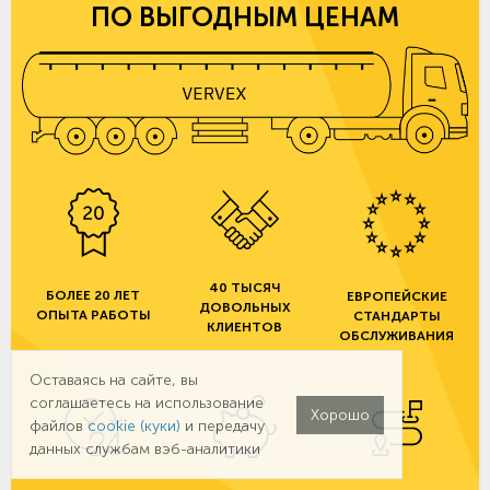
ПО ВЫГОДНЫМ ЦЕНАМ
40 ТЫСЯЧ
БОЛЕЕ 20 ЛЕТ
ЕВРОПЕЙСКИЕ
ДОВОЛЬНЫХ
ОПЫТА РАБОТЫ
СТАНДАРТЫ
КЛИЕНТОВ
ОБСЛУЖИВАНИЯ
Оставаясь на сайте, вы
соглашаетесь на использование
Хорошо
файлов
cookie (куки)
и передачу
данных службам вэб-аналитики