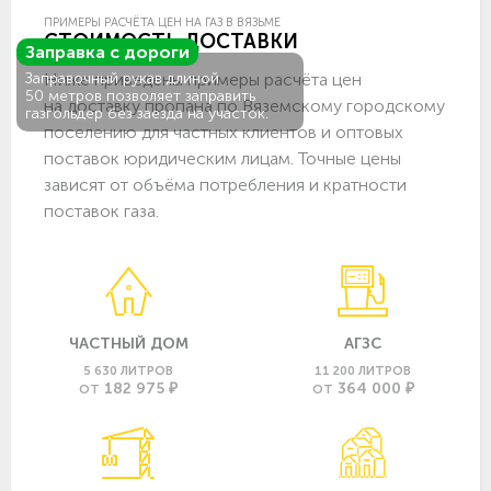
ПРИМЕРЫ РАСЧЁТА ЦЕН НА ГАЗ В ВЯЗЬМЕ
СТОИМОСТЬ ДОСТАВКИ
Заправка с дороги
Ниже приведены примеры расчёта цен
Заправочный рукав длиной
50 метров позволяет заправить
на доставку пропана по Вяземскому городскому
газгольдер без заезда на участок.
поселению для частных клиентов и оптовых
поставок юридическим лицам. Точные цены
зависят от объёма потребления и кратности
поставок газа.
ЧАСТНЫЙ ДОМ
АГЗС
5 630 ЛИТРОВ
11 200 ЛИТРОВ
182 975 ₽
364 000 ₽
ОТ
ОТ