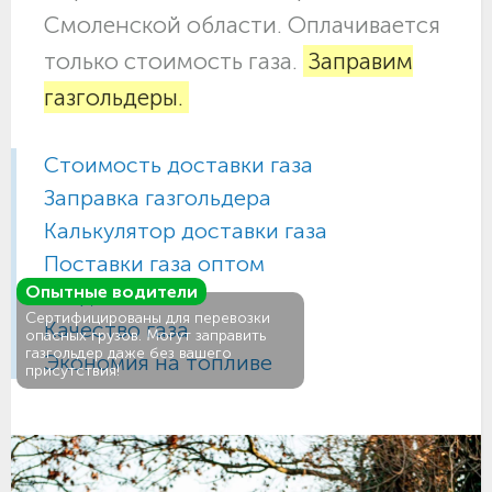
Смоленской области. Оплачивается
только стоимость газа.
Заправим
газгольдеры.
Стоимость доставки газа
Заправка газгольдера
Калькулятор доставки газа
Поставки газа оптом
Опытные водители
Газ для АГЗС
Сертифицированы для перевозки
Качество газа
опасных грузов. Могут заправить
газгольдер даже без вашего
Экономия на топливе
присутствия!