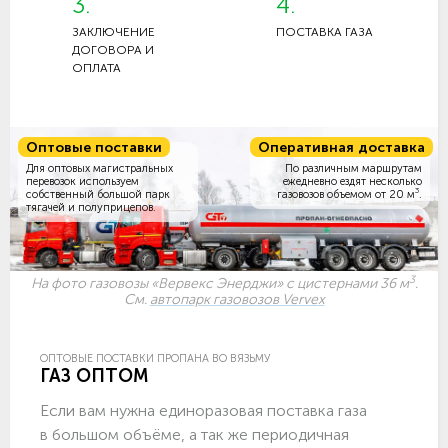
3.
4.
ЗАКЛЮЧЕНИЕ
ПОСТАВКА ГАЗА
ДОГОВОРА И
ОПЛАТА
Оптовые поставки
Оперативная доставка
Для оптовых магистральных
По различным маршрутам
перевозок используем
ежедневно ездят несколько
3
собственный большой парк
газовозов объемом
от 20 м
.
тягачей и полуприцепов.
3
На фото газовозы «Вервекс Энерджи» с цистернами 36 м
.
См.
автопарк газовозов Vervex
ОПТОВЫЕ ПОСТАВКИ ПРОПАНА ВО ВЯЗЬМУ
ГАЗ ОПТОМ
Если вам нужна единоразовая поставка газа
в большом объёме, а так же периодичная