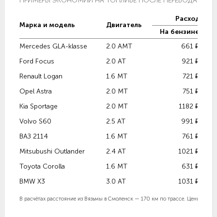
ПРИМЕРЫ ЭКОНОМИИ НА ТОПЛИВЕ ПОСЛЕ ПЕРЕВОДА НА ГА
Расход топ
Марка и модель
Двигатель
На бензине
Mercedes GLA-klasse
2.0 AMT
661 ₽
Ford Focus
2.0 AT
921 ₽
Renault Logan
1.6 MT
721 ₽
Opel Astra
2.0 MT
751 ₽
Kia Sportage
2.0 MT
1182 ₽
Volvo S60
2.5 AT
991 ₽
ВАЗ 2114
1.6 MT
761 ₽
Mitsubushi Outlander
2.4 AT
1021 ₽
Toyota Corolla
1.6 MT
631 ₽
BMW X3
3.0 AT
1031 ₽
В расчётах расстояние из Вязьмы в Смоленск — 170 км по трассе. Цены в расче