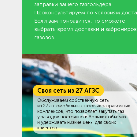
заправки вашего газгольдера.
Проконсультируем по условиям доста
Если вам понравится, то сможете
выбрать время доставки и заброниров
газовоз.
Своя сеть из 27 АГЗС
Обслуживаем собственную сеть
из 27 автомобильных газовых заправочных
комплексов, что позволяет закупать газ
у заводов постоянно в больших объёмах
и удерживать низкие цены для своих
клиентов.