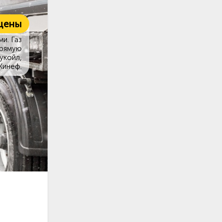
цены
и. Газ
прямую
укойл,
Кинеф.