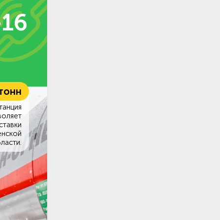
-16
 тонн
танция
воляет
ставки
енской
ласти.