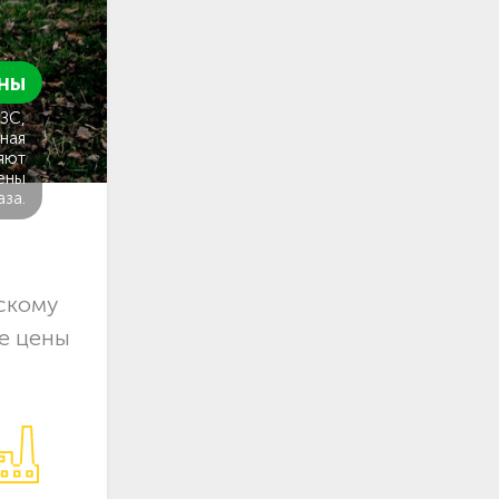
ны
ГЗС,
ная
яют
ены
аза.
скому
е цены