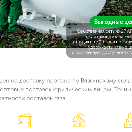
Выгодные це
Собственная сеть из 27 А
своя газонаполнитель
станция на 500 тонн позвол
удерживать низкие ц
и постоянную доступность г
ен на доставку пропана по Вязгинскому сель
 оптовых поставок юридическим лицам. Точны
ратности поставок газа.