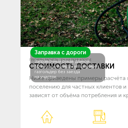
Заправка с дороги
ПРИМЕРЫ РАСЧЁТА ЦЕН НА ГАЗ В АПОЛЬЕ
Заправочный рукав длиной
СТОИМОСТЬ ДОСТАВКИ
50 метров позволяет заправить
газгольдер без заезда
на участок.
Ниже приведены примеры расчёта ц
поселению для частных клиентов и
зависят от объёма потребления и к