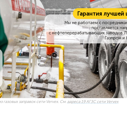
Гарантия лучшей 
Мы не работаем с посредникам
поставляется на
с нефтеперерабатывающих заводов Л
Газпром и 
з газовых заправок сети Vervex. См.
адреса 19 АГЗС сети Vervex