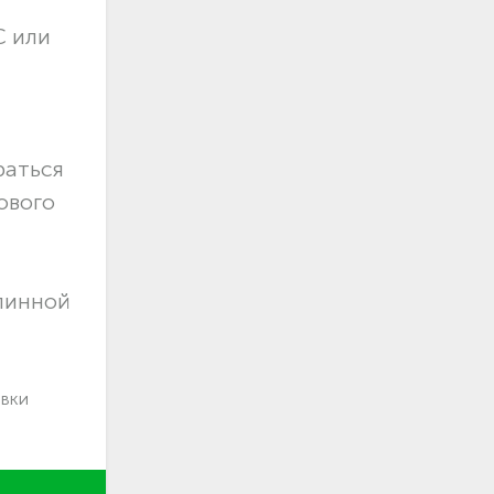
С или
раться
ового
длинной
авки