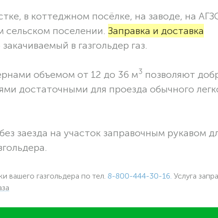
тке, в коттеджном посёлке, на заводе, на АГЗ
ом сельском поселении.
Заправка и доставка
закачиваемый в газгольдер газ.
3
ернами объемом от 12 до 36 м
позволяют доб
ями достаточными для проезда обычного легк
без заезда на участок заправочным рукавом 
згольдера.
ки вашего газгольдера по тел.
8-800-444-30-16.
Услуга запр
аза