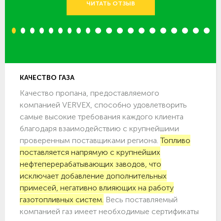
ЧИТАТЬ ОТЗЫВ
1
2
3
4
5
6
7
8
9
10
11
12
13
14
15
16
17
18
19
20
КАЧЕСТВО ГАЗА
Качество пропана, предоставляемого
компанией VERVEX, способно удовлетворить
самые высокие требования каждого клиента
благодаря взаимодействию с крупнейшими
проверенным поставщиками региона.
Топливо
поставляется напрямую с крупнейших
нефтеперерабатывающих заводов, что
исключает добавление дополнительных
примесей, негативно влияющих на работу
газотопливных систем.
Весь поставляемый
компанией газ имеет необходимые сертификаты