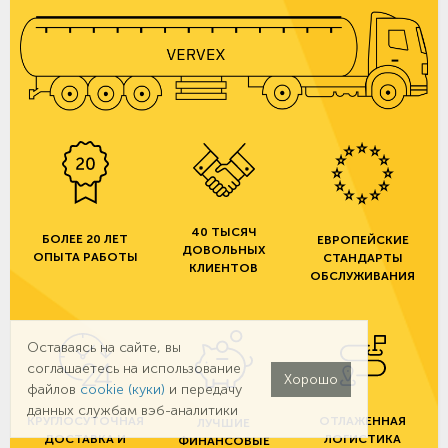
40 ТЫСЯЧ
БОЛЕЕ 20 ЛЕТ
ЕВРОПЕЙСКИЕ
ДОВОЛЬНЫХ
ОПЫТА РАБОТЫ
СТАНДАРТЫ
КЛИЕНТОВ
ОБСЛУЖИВАНИЯ
Оставаясь на сайте, вы
соглашаетесь на использование
Хорошо
файлов
cookie (куки)
и передачу
данных службам вэб-аналитики
КРУГЛОСУТОЧНАЯ
ОТЛАЖЕННАЯ
ЛУЧШИЕ
ДОСТАВКА И
ЛОГИСТИКА
ФИНАНСОВЫЕ