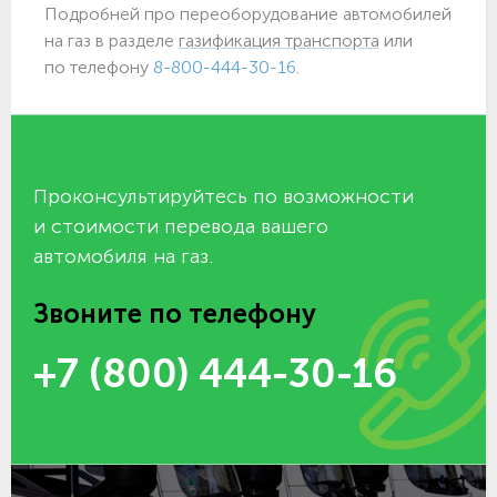
Подробней про переоборудование автомобилей
на газ в разделе
газификация транспорта
или
по телефону
8-800-444-30-16
.
Проконсультируйтесь по возможности
и стоимости перевода вашего
автомобиля на газ.
Звоните по телефону
+7 (800) 444-30-16