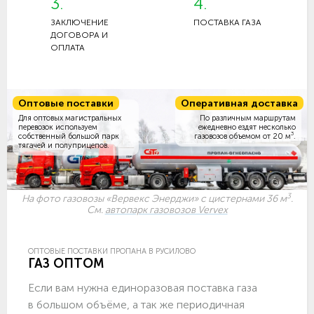
3.
4.
ЗАКЛЮЧЕНИЕ
ПОСТАВКА ГАЗА
ДОГОВОРА И
ОПЛАТА
Оптовые поставки
Оперативная доставка
Для оптовых магистральных
По различным маршрутам
перевозок используем
ежедневно ездят несколько
3
собственный большой парк
газовозов объемом
от 20 м
.
тягачей и полуприцепов.
3
На фото газовозы «Вервекс Энерджи» с цистернами 36 м
.
См.
автопарк газовозов Vervex
ОПТОВЫЕ ПОСТАВКИ ПРОПАНА В РУСИЛОВО
ГАЗ ОПТОМ
Если вам нужна единоразовая поставка газа
в большом объёме, а так же периодичная