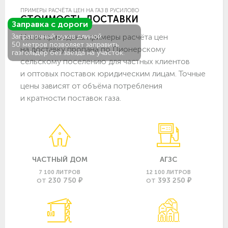
ПРИМЕРЫ РАСЧЁТА ЦЕН НА ГАЗ В РУСИЛОВО
СТОИМОСТЬ ДОСТАВКИ
Заправка с дороги
Ниже приведены примеры расчёта цен
Заправочный рукав длиной
50 метров позволяет заправить
на доставку пропана по Пионерскому
газгольдер без заезда на участок.
сельскому поселению для частных клиентов
и оптовых поставок юридическим лицам. Точные
цены зависят от объёма потребления
и кратности поставок газа.
ЧАСТНЫЙ ДОМ
АГЗС
7 100 ЛИТРОВ
12 100 ЛИТРОВ
230 750 ₽
393 250 ₽
ОТ
ОТ