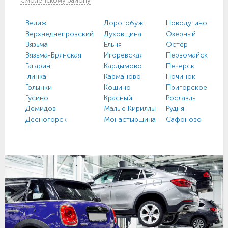
Смоленскому району
Велиж
Дорогобуж
Новодугино
Верхнеднепровский
Духовщина
Озёрный
Вязьма
Ельня
Остёр
Вязьма-Брянская
Игоревская
Первомайский
Гагарин
Кардымово
Печерск
Глинка
Карманово
Починок
Голынки
Кощино
Пригорское
Гусино
Красный
Рославль
Демидов
Малые Кириллы
Рудня
Десногорск
Монастырщина
Сафоново