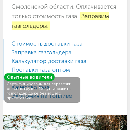
Смоленской области. Оплачивается
только стоимость газа.
Заправим
газгольдеры.
Стоимость доставки газа
Заправка газгольдера
Калькулятор доставки газа
Поставки газа оптом
Опытные водители
Газ для АГЗС
Сертифицированы для перевозки
Качество газа
опасных грузов. Могут заправить
газгольдер даже без вашего
Экономия на топливе
присутствия!