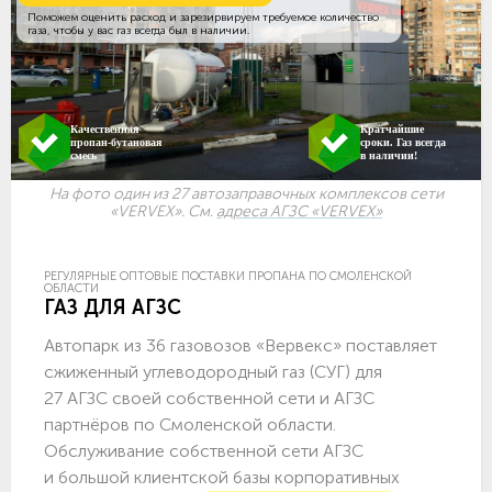
Поможем оценить расход и зарезирвируем требуемое количество
газа, чтобы у вас газ всегда был в наличии.
Качественная
Кратчайшие
пропан-бутановая
сроки. Газ всегда
смесь
в наличии!
На фото один из 27 автозаправочных комплексов сети
«VERVEX». См.
адреса АГЗС «VERVEX»
РЕГУЛЯРНЫЕ ОПТОВЫЕ ПОСТАВКИ ПРОПАНА ПО СМОЛЕНСКОЙ
ОБЛАСТИ
ГАЗ ДЛЯ АГЗС
Автопарк из 36 газовозов «Вервекс» поставляет
сжиженный углеводородный газ (СУГ) для
27 АГЗС своей собственной сети и АГЗС
партнёров по Смоленской области.
Обслуживание собственной сети АГЗС
и большой клиентской базы корпоративных