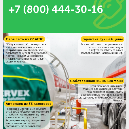
+7 (800) 444-30-16
Своя сеть из 27 АГЗС
Гарантия лучшей цены
Обслуживаем собственную сеть
Мы не работаем с посредниками.
из 27 автомобильных газовых
Газ поставляется напрямую
заправочных комплексов, что
с нефтеперерабатывающих
позволяет закупать газ у заводов
заводов Лукойл, Газпром и Кинеф.
постоянно в больших объёмах
и удерживать низкие цены для
своих клиентов.
Собственная
ГНС на 500 тонн
Своя газонаполнительная
станция для хранения 500 тонн
газа позволяет обеспечивать
своевременные поставки в сроки
до одного дня по всей Смоленской
области.
Автопарк из 36 газовозов
Газовозы с цистернами объемом
3
от 12 до 36 м
добрутся к объектам
c любыми подъездными путями,
в том числе по грунтовке.
Регулярные маршруты в разных
направлениях позволяют
доставлять газ всем вовремя.