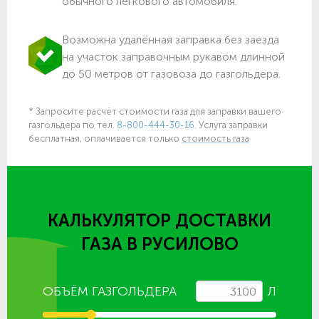
обычного легкового автомобиля.
Возможна удалённая заправка без заезда
на участок заправочным рукавом длинной
до 50 метров от газовоза до газгольдера.
* Запросите расчёт стоимости газа для заправки вашего
газгольдера по тел.
8-800-444-30-16.
Услуга заправки
бесплатная, оплачивается только
стоимость газа
КАЛЬКУЛЯТОР ДОСТАВКИ
ГАЗА
В РУСИЛОВО
ОБЪЁМ ГАЗГОЛЬДЕРА
Л