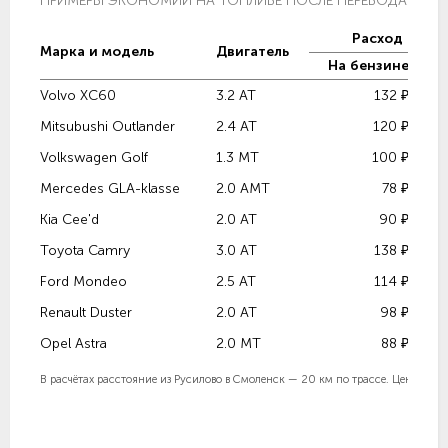
ПРИМЕРЫ ЭКОНОМИИ НА ТОПЛИВЕ ПОСЛЕ ПЕРЕВОДА НА ГА
Расход топли
Марка и модель
Двигатель
На бензине
Volvo XC60
3.2 AT
132 ₽
Mitsubushi Outlander
2.4 AT
120 ₽
Volkswagen Golf
1.3 MT
100 ₽
Mercedes GLA-klasse
2.0 AMT
78 ₽
Kia Cee'd
2.0 AT
90 ₽
Toyota Camry
3.0 AT
138 ₽
Ford Mondeo
2.5 AT
114 ₽
Renault Duster
2.0 AT
98 ₽
Opel Astra
2.0 MT
88 ₽
В расчётах расстояние из Русилово в Смоленск — 20 км по трассе. Цены в расч