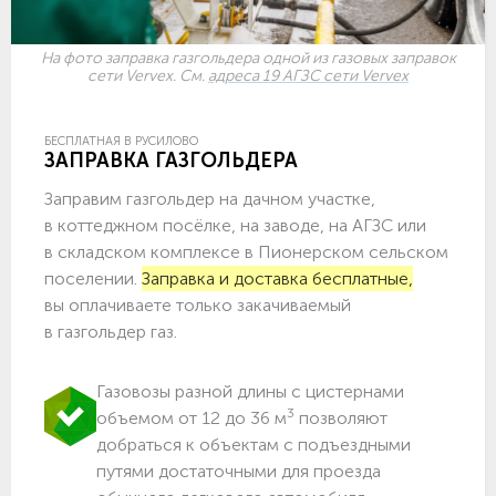
На фото заправка газгольдера одной из газовых заправок
сети Vervex. См.
адреса 19 АГЗС сети Vervex
БЕСПЛАТНАЯ В РУСИЛОВО
ЗАПРАВКА ГАЗГОЛЬДЕРА
Заправим газгольдер на дачном участке,
в коттеджном посёлке, на заводе, на АГЗС или
в складском комплексе в Пионерском сельском
поселении.
Заправка и доставка бесплатные,
вы оплачиваете только закачиваемый
в газгольдер газ.
Газовозы разной длины с цистернами
3
объемом от 12 до 36 м
позволяют
добраться к объектам c подъездными
путями достаточными для проезда