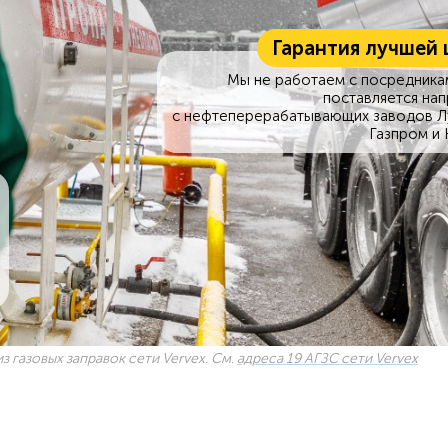
Гарантия лучшей 
Мы не работаем с посредникам
поставляется на
с нефтеперерабатывающих заводов Л
Газпром и 
з газовых заправок сети Vervex. См.
адреса 19 АГЗС сети Vervex