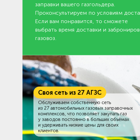
заправки вашего газгольдера.
Проконсультируем по условиям доста
Если вам понравится, то сможете
выбрать время доставки и заброниров
газовоз.
Своя сеть из 27 АГЗС
Обслуживаем собственную сеть
из 27 автомобильных газовых заправочных
комплексов, что позволяет закупать газ
у заводов постоянно в больших объёмах
и удерживать низкие цены для своих
клиентов.