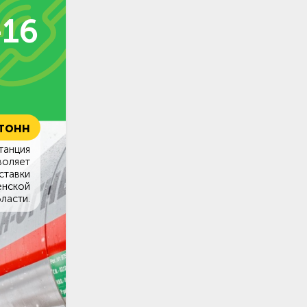
-16
 тонн
танция
воляет
ставки
енской
ласти.