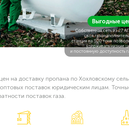
Выгодные це
Собственная сеть из 27 А
своя газонаполнитель
станция на 500 тонн позвол
удерживать низкие ц
и постоянную доступность г
ен на доставку пропана по Хохловскому сел
 оптовых поставок юридическим лицам. Точны
ратности поставок газа.