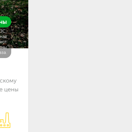
ны
ГЗС,
ная
яют
ены
аза.
ьскому
е цены