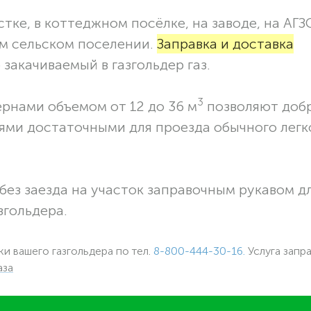
тке, в коттеджном посёлке, на заводе, на АГЗ
ом сельском поселении.
Заправка и доставка
закачиваемый в газгольдер газ.
3
ернами объемом от 12 до 36 м
позволяют доб
ями достаточными для проезда обычного легк
без заезда на участок заправочным рукавом 
згольдера.
ки вашего газгольдера по тел.
8-800-444-30-16.
Услуга запр
аза