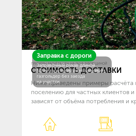
Заправка с дороги
ПРИМЕРЫ РАСЧЁТА ЦЕН НА ГАЗ В ЗУБОВЩИНОЙ
Заправочный рукав длиной
СТОИМОСТЬ ДОСТАВКИ
50 метров позволяет заправить
газгольдер без заезда
на участок.
Ниже приведены примеры расчёта ц
поселению для частных клиентов и
зависят от объёма потребления и к