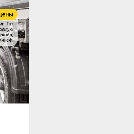
цены
и. Газ
прямую
укойл,
Кинеф.