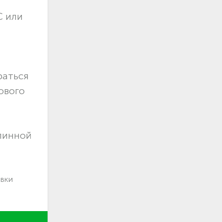
С или
раться
ового
длинной
авки