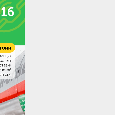
-16
 тонн
танция
воляет
ставки
енской
ласти.