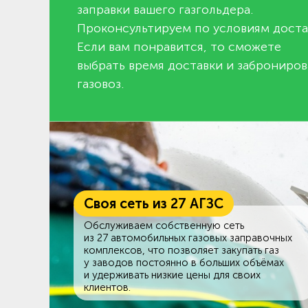
заправки вашего газгольдера.
Проконсультируем по условиям доста
Если вам понравится, то сможете
выбрать время доставки и заброниров
газовоз.
Своя сеть из 27 АГЗС
Обслуживаем собственную сеть
из 27 автомобильных газовых заправочных
комплексов, что позволяет закупать газ
у заводов постоянно в больших объёмах
и удерживать низкие цены для своих
клиентов.