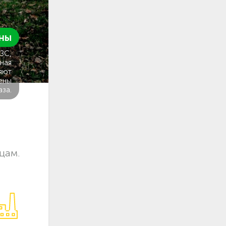
ны
ГЗС,
ная
яют
ены
аза.
цам.