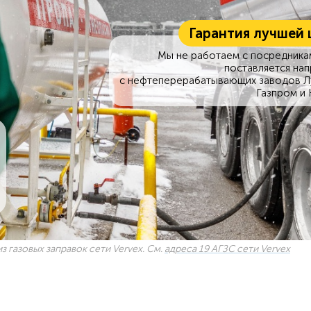
Гарантия лучшей 
Мы не работаем с посредникам
поставляется на
с нефтеперерабатывающих заводов Л
Газпром и 
з газовых заправок сети Vervex. См.
адреса 19 АГЗС сети Vervex