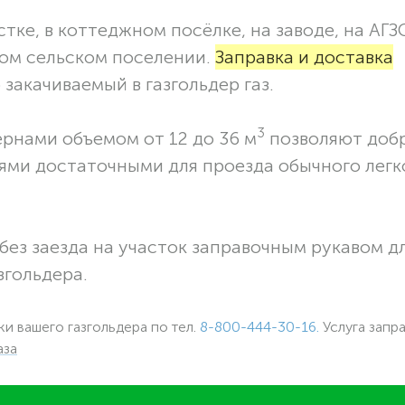
тке, в коттеджном посёлке, на заводе, на АГЗ
ком сельском поселении.
Заправка и доставка
закачиваемый в газгольдер газ.
3
ернами объемом от 12 до 36 м
позволяют доб
ями достаточными для проезда обычного легк
без заезда на участок заправочным рукавом 
згольдера.
ки вашего газгольдера по тел.
8-800-444-30-16.
Услуга запр
аза