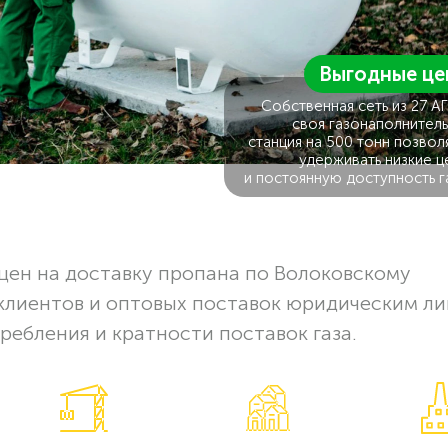
Выгодные це
Собственная сеть из 27 А
своя газонаполнитель
станция на 500 тонн позвол
удерживать низкие ц
и постоянную доступность г
цен на доставку пропана по Волоковскому
клиентов и оптовых поставок юридическим ли
ребления и кратности поставок газа.