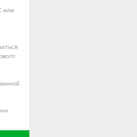
С или
раться
ового
длинной
авки