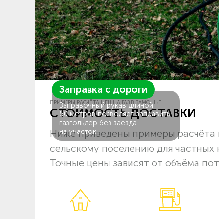
Заправка с дороги
ПРИМЕРЫ РАСЧЁТА ЦЕН НА ГАЗ В ЗАМОЩЬЕ
Заправочный рукав длиной
СТОИМОСТЬ ДОСТАВКИ
50 метров позволяет заправить
газгольдер без заезда
на участок.
Ниже приведены примеры расчёта 
сельскому поселению для частных 
Точные цены зависят от объёма пот