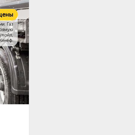
цены
и. Газ
прямую
укойл,
Кинеф.