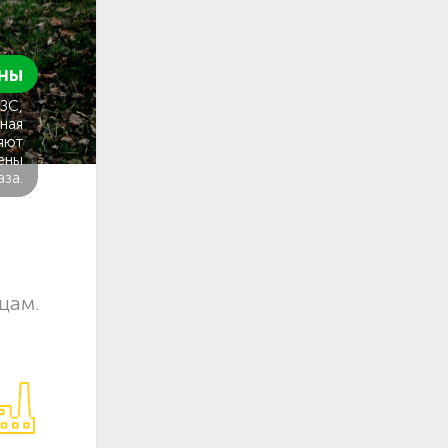
ны
ГЗС,
ная
яют
ены
аза.
цам.