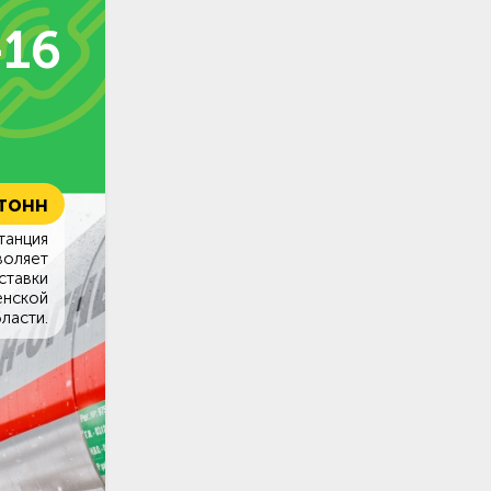
-16
 тонн
танция
воляет
ставки
енской
ласти.