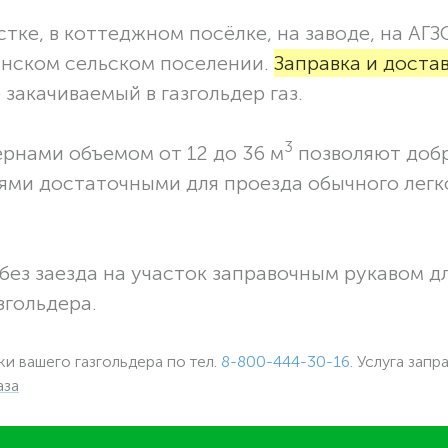
тке, в коттеджном посёлке, на заводе, на АГЗ
инском сельском поселении.
Заправка и доста
закачиваемый в газгольдер газ.
3
ернами объемом от 12 до 36 м
позволяют доб
ями достаточными для проезда обычного легк
без заезда на участок заправочным рукавом 
згольдера.
ки вашего газгольдера по тел.
8-800-444-30-16.
Услуга запр
аза