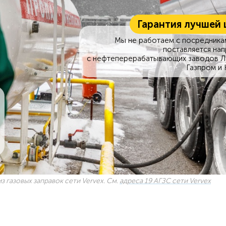
Гарантия лучшей 
Мы не работаем с посредникам
поставляется на
с нефтеперерабатывающих заводов Л
Газпром и 
з газовых заправок сети Vervex. См.
адреса 19 АГЗС сети Vervex