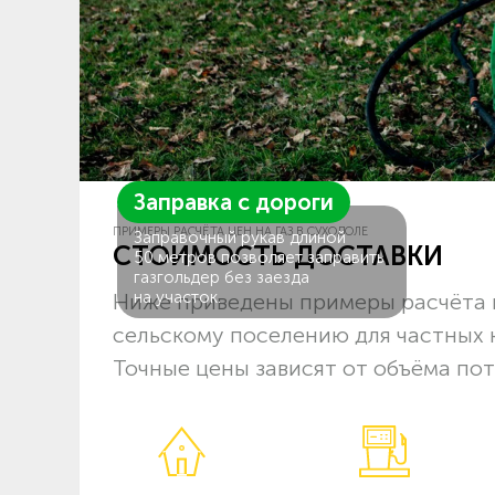
Заправка с дороги
ПРИМЕРЫ РАСЧЁТА ЦЕН НА ГАЗ В СУХОДОЛЕ
Заправочный рукав длиной
СТОИМОСТЬ ДОСТАВКИ
50 метров позволяет заправить
газгольдер без заезда
на участок.
Ниже приведены примеры расчёта 
сельскому поселению для частных 
Точные цены зависят от объёма пот