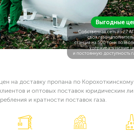
Выгодные це
Собственная сеть из 27 А
своя газонаполнитель
станция на 500 тонн позвол
удерживать низкие ц
и постоянную доступность г
цен на доставку пропана по Корохоткинскому
клиентов и оптовых поставок юридическим ли
ребления и кратности поставок газа.