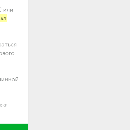
С или
вка
раться
ового
длинной
авки