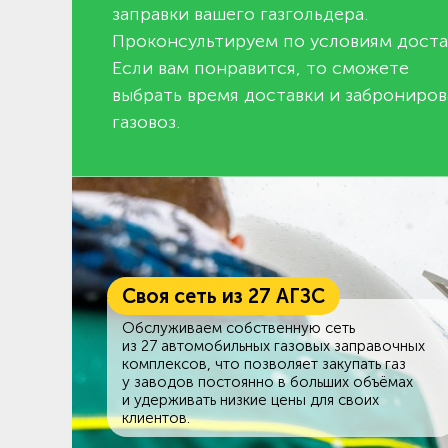
заправки вашего газгольдера.
Проконсультируем по условиям доста
Если вам понравится, то сможете
выбрать время доставки и заброниров
газовоз.
Своя сеть из 27 АГЗС
Обслуживаем собственную сеть
из 27 автомобильных газовых заправочных
комплексов, что позволяет закупать газ
у заводов постоянно в больших объёмах
и удерживать низкие цены для своих
клиентов.