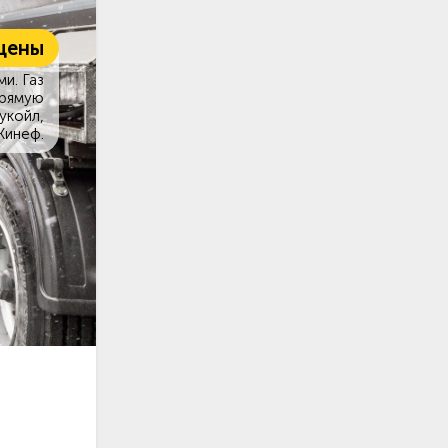
цены
и. Газ
прямую
укойл,
Кинеф.