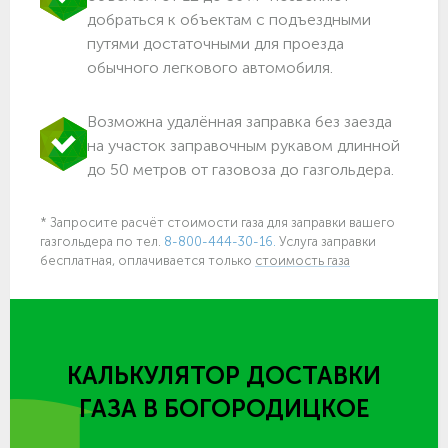
добраться к объектам c подъездными
путями достаточными для проезда
обычного легкового автомобиля.
Возможна удалённая заправка без заезда
на участок заправочным рукавом длинной
до 50 метров от газовоза до газгольдера.
* Запросите расчёт стоимости газа для заправки вашего
газгольдера по тел.
8-800-444-30-16.
Услуга заправки
бесплатная, оплачивается только
стоимость газа
КАЛЬКУЛЯТОР ДОСТАВКИ
ГАЗА
В БОГОРОДИЦКОЕ