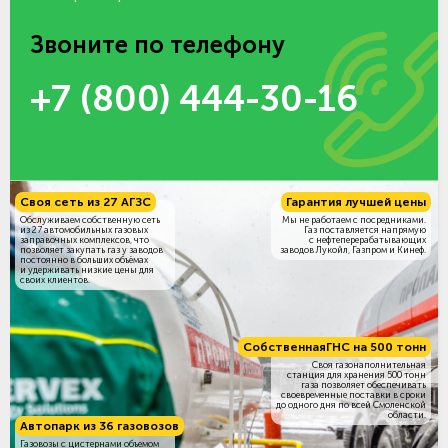
Звоните по телефону
+7 (800) 444-30-16
Своя сеть из 27 АГЗС
Гарантия лучшей цены
Обслуживаем собственную сеть
Мы не работаем с посредниками.
из 27 автомобильных газовых
Газ поставляется напрямую
заправочных комплексов, что
с нефтеперерабатывающих
позволяет закупать газ у заводов
заводов Лукойл, Газпром и Кинеф.
постоянно в больших объёмах
и удерживать низкие цены для
своих клиентов.
Собственная
ГНС на 500 тонн
Своя газонаполнительная
станция для хранения 500 тонн
газа позволяет обеспечивать
своевременные поставки в сроки
до одного дня по всей Смоленской
области.
Автопарк из 36 газовозов
Газовозы с цистернами объемом