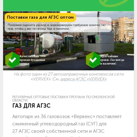
Поставки газа для АГЗС оптом
Поможем оценить расход и зарезирвируем требуемое количество
газа, чтобы у вас газ всегда был в наличии.
Качественная
Кратчайшие
пропан-бутановая
сроки. Газ всегда
смесь
в наличии!
На фото один из 27 автозаправочных комплексов сети
«VERVEX». См.
адреса АГЗС «VERVEX»
РЕГУЛЯРНЫЕ ОПТОВЫЕ ПОСТАВКИ ПРОПАНА ПО СМОЛЕНСКОЙ
ОБЛАСТИ
ГАЗ ДЛЯ АГЗС
Автопарк из 36 газовозов «Вервекс» поставляет
сжиженный углеводородный газ (СУГ) для
27 АГЗС своей собственной сети и АГЗС