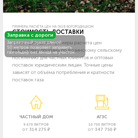
ПРИМЕРЫ РАСЧЁТА ЦЕН НА ГАЗ В БОГОРОДИЦКОМ
СТОИМОСТЬ ДОСТАВКИ
Заправка с дороги
Ниже приведены примеры расчёта цен
Заправочный рукав длиной
50 метров позволяет заправить
на доставку пропана по Козинскому сельскому
газгольдер без заезда на участок.
поселению для частных клиентов и оптовых
поставок юридическим лицам. Точные цены
зависят от объёма потребления и кратности
поставок газа.
ЧАСТНЫЙ ДОМ
АГЗС
9 670 ЛИТРОВ
10 700 ЛИТРОВ
314 275 ₽
347 750 ₽
ОТ
ОТ