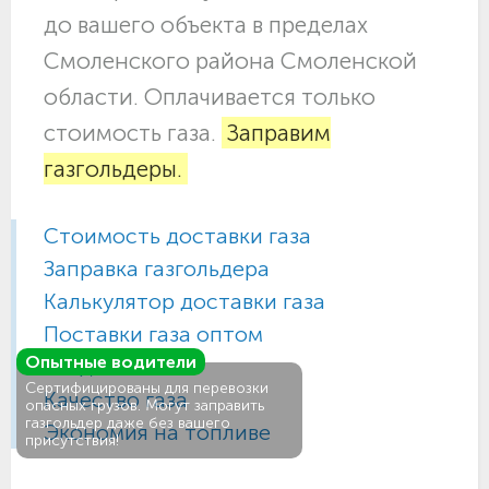
до вашего объекта в пределах
Смоленского района Смоленской
области. Оплачивается только
стоимость газа.
Заправим
газгольдеры.
Стоимость доставки газа
Заправка газгольдера
Калькулятор доставки газа
Поставки газа оптом
Опытные водители
Газ для АГЗС
Сертифицированы для перевозки
Качество газа
опасных грузов. Могут заправить
газгольдер даже без вашего
Экономия на топливе
присутствия!