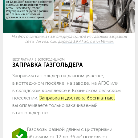
3
от 12 до 36 м
добрутся к объектам
c любыми подъездными путями,
в том числе по грунтовке.
Регулярные маршруты в разных
направлениях позволяют
доставлять газ всем вовремя.
На фото заправка газгольдера одной из газовых заправок
сети Vervex. См.
адреса 19 АГЗС сети Vervex
БЕСПЛАТНАЯ В БОГОРОДИЦКОМ
ЗАПРАВКА ГАЗГОЛЬДЕРА
Заправим газгольдер на дачном участке,
в коттеджном посёлке, на заводе, на АГЗС или
в складском комплексе в Козинском сельском
поселении.
Заправка и доставка бесплатные,
вы оплачиваете только закачиваемый
в газгольдер газ.
Газовозы разной длины с цистернами
3
объемом от 12 до 36 м
позволяют