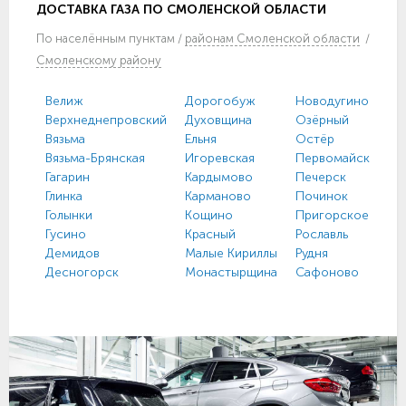
ДОСТАВКА ГАЗА ПО СМОЛЕНСКОЙ ОБЛАСТИ
По
населённым пунктам
/
районам Смоленской области
/
Смоленскому району
Велиж
Дорогобуж
Новодугино
Верхнеднепровский
Духовщина
Озёрный
Вязьма
Ельня
Остёр
Вязьма-Брянская
Игоревская
Первомайский
Гагарин
Кардымово
Печерск
Глинка
Карманово
Починок
Голынки
Кощино
Пригорское
Гусино
Красный
Рославль
Демидов
Малые Кириллы
Рудня
Десногорск
Монастырщина
Сафоново