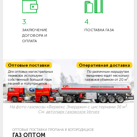
3.
4.
ЗАКЛЮЧЕНИЕ
ПОСТАВКА ГАЗА
ДОГОВОРА И
ОПЛАТА
Оптовые поставки
Оперативная доставка
Для оптовых магистральных
По различным маршрутам
перевозок используем
ежедневно ездят несколько
3
собственный большой парк
газовозов объемом
от 20 м
.
тягачей и полуприцепов.
3
На фото газовозы «Вервекс Энерджи» с цистернами 36 м
.
См.
автопарк газовозов Vervex
ОПТОВЫЕ ПОСТАВКИ ПРОПАНА В БОГОРОДИЦКОЕ
ГАЗ ОПТОМ