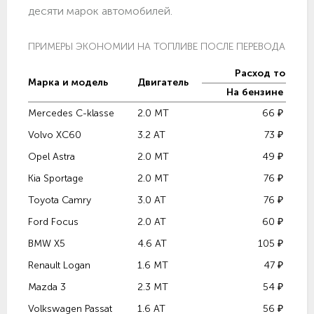
десяти марок автомобилей.
ПРИМЕРЫ ЭКОНОМИИ НА ТОПЛИВЕ ПОСЛЕ ПЕРЕВОДА НА ГА
Расход топлива
Марка и модель
Двигатель
На бензине
Mercedes C-klasse
2.0 MT
66 ₽
Volvo XC60
3.2 AT
73 ₽
Opel Astra
2.0 MT
49 ₽
Kia Sportage
2.0 MT
76 ₽
Toyota Camry
3.0 AT
76 ₽
Ford Focus
2.0 AT
60 ₽
BMW X5
4.6 AT
105 ₽
Renault Logan
1.6 MT
47 ₽
Mazda 3
2.3 MT
54 ₽
Volkswagen Passat
1.6 AT
56 ₽